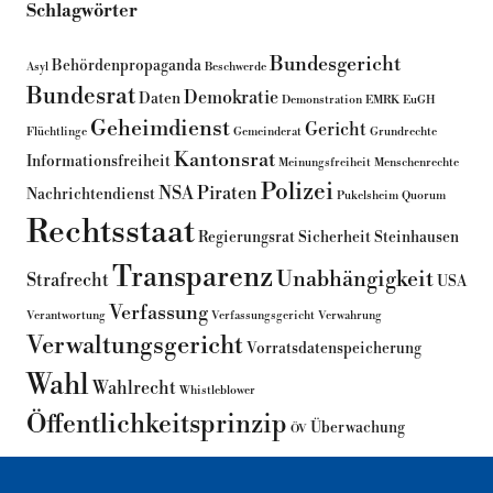
Schlagwörter
Bundesgericht
Behördenpropaganda
Asyl
Beschwerde
Bundesrat
Demokratie
Daten
Demonstration
EMRK
EuGH
Geheimdienst
Gericht
Flüchtlinge
Gemeinderat
Grundrechte
Kantonsrat
Informationsfreiheit
Meinungsfreiheit
Menschenrechte
Polizei
NSA
Piraten
Nachrichtendienst
Pukelsheim
Quorum
Rechtsstaat
Regierungsrat
Sicherheit
Steinhausen
Transparenz
Unabhängigkeit
Strafrecht
USA
Verfassung
Verantwortung
Verfassungsgericht
Verwahrung
Verwaltungsgericht
Vorratsdatenspeicherung
Wahl
Wahlrecht
Whistleblower
Öffentlichkeitsprinzip
Überwachung
ÖV