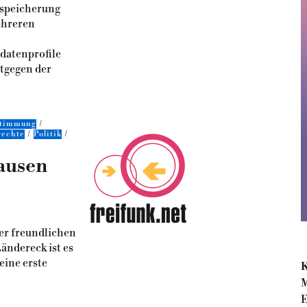
nspeicherung
ehreren
datenprofile
ntgegen der
estimmung
echte
Politik
hausen
er freundlichen
ändereck ist es
eine erste
K
M
E