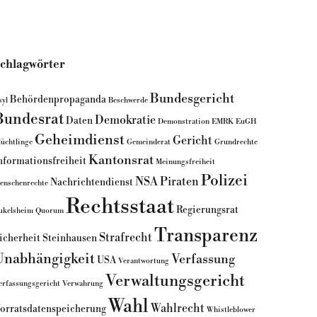
chlagwörter
Bundesgericht
Behördenpropaganda
syl
Beschwerde
Bundesrat
Demokratie
Daten
Demonstration
EMRK
EuGH
Geheimdienst
Gericht
lüchtlinge
Gemeinderat
Grundrechte
Kantonsrat
nformationsfreiheit
Meinungsfreiheit
Polizei
NSA
Piraten
Nachrichtendienst
enschenrechte
Rechtsstaat
Regierungsrat
ukelsheim
Quorum
Transparenz
Strafrecht
icherheit
Steinhausen
Unabhängigkeit
Verfassung
USA
Verantwortung
Verwaltungsgericht
erfassungsgericht
Verwahrung
Wahl
Wahlrecht
orratsdatenspeicherung
Whistleblower