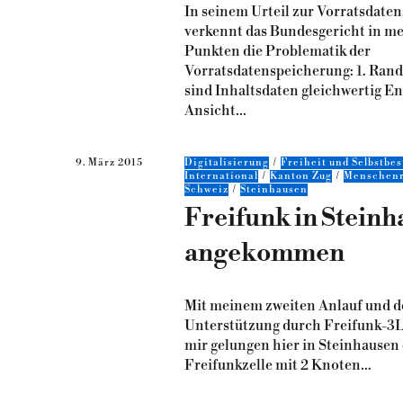
In seinem Urteil zur Vorratsdate
verkennt das Bundesgericht in m
Punkten die Problematik der
Vorratsdatenspeicherung: 1. Rand
sind Inhaltsdaten gleichwertig E
Ansicht…
9. März 2015
Digitalisierung
Freiheit und Selbstb
International
Kanton Zug
Menschenr
Schweiz
Steinhausen
Freifunk in Stein
angekommen
Mit meinem zweiten Anlauf und d
Unterstützung durch Freifunk-3L
mir gelungen hier in Steinhausen 
Freifunkzelle mit 2 Knoten…