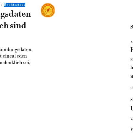
k
Rechtsstaat
gsdaten
ch sind
S
A
rbindungsdaten,
t eines Jeden
F
edenklich sei,
I
M
P
S
V
V