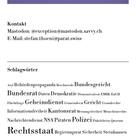
Kontakt
Mastodon:
@exception@mastodon.savvy.ch
E-Mail:
stefan.thoeni@parat.swiss
Schlagwörter
Bundesgericht
Behördenpropaganda
Asyl
Beschwerde
Bundesrat
Demokratie
Daten
Demonstration
EMRK
EuGH
Geheimdienst
Gericht
Flüchtlinge
Gemeinderat
Grundrechte
Kantonsrat
Informationsfreiheit
Meinungsfreiheit
Menschenrechte
Polizei
NSA
Piraten
Nachrichtendienst
Pukelsheim
Quorum
Rechtsstaat
Regierungsrat
Sicherheit
Steinhausen