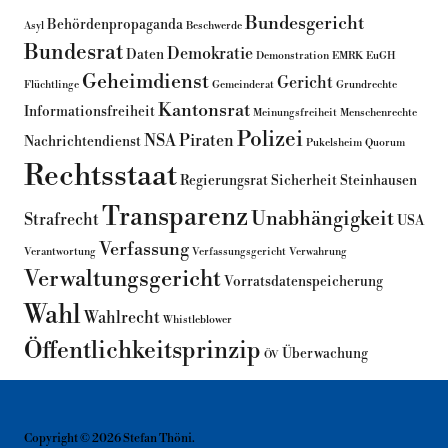
Bundesgericht
Behördenpropaganda
Asyl
Beschwerde
Bundesrat
Demokratie
Daten
Demonstration
EMRK
EuGH
Geheimdienst
Gericht
Flüchtlinge
Gemeinderat
Grundrechte
Kantonsrat
Informationsfreiheit
Meinungsfreiheit
Menschenrechte
Polizei
NSA
Piraten
Nachrichtendienst
Pukelsheim
Quorum
Rechtsstaat
Regierungsrat
Sicherheit
Steinhausen
Transparenz
Unabhängigkeit
Strafrecht
USA
Verfassung
Verantwortung
Verfassungsgericht
Verwahrung
Verwaltungsgericht
Vorratsdatenspeicherung
Wahl
Wahlrecht
Whistleblower
Öffentlichkeitsprinzip
Überwachung
ÖV
Copyright © 2026 Stefan Thöni