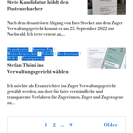
Stete Kandidatur höhlt den
Postenschacher
Nach dem desaströsen Abgang von Ines Stocker aus dem Zuger
Verwaltungsgericht kommt es am 25. September 2022 zur
Nachwahl. Ich trete erneut an,…
Demokratie
Kanton Zug
Menschenrechte
Politik
Rechtsstaat
Slider
Transparenz
Stefan Thöni ins
Verwaltungsgericht wählen
Ich möchte als Ersatzrichter ins Zuger Verwaltungsgericht
gewählt werden, um dort für faire verständliche und
transparente Verfahren für Zugerinnen, Zuger und Zugezogene
zu…
1
2
…
9
Older