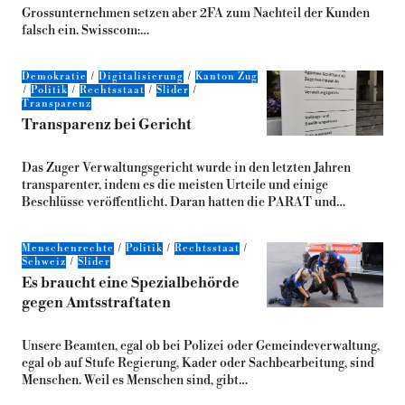
Grossunternehmen setzen aber 2FA zum Nachteil der Kunden
falsch ein. Swisscom:…
Demokratie
Digitalisierung
Kanton Zug
Politik
Rechtsstaat
Slider
Transparenz
Transparenz bei Gericht
Das Zuger Verwaltungsgericht wurde in den letzten Jahren
transparenter, indem es die meisten Urteile und einige
Beschlüsse veröffentlicht. Daran hatten die PARAT und…
Menschenrechte
Politik
Rechtsstaat
Schweiz
Slider
Es braucht eine Spezialbehörde
gegen Amtsstraftaten
Unsere Beamten, egal ob bei Polizei oder Gemeindeverwaltung,
egal ob auf Stufe Regierung, Kader oder Sachbearbeitung, sind
Menschen. Weil es Menschen sind, gibt…