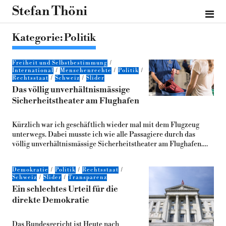
Stefan Thöni
Kategorie:
Politik
Freiheit und Selbstbestimmung
International
Menschenrechte
Politik
Rechtsstaat
Schweiz
Slider
Das völlig unverhältnismässige
Sicherheitstheater am Flughafen
Kürzlich war ich geschäftlich wieder mal mit dem Flugzeug
unterwegs. Dabei musste ich wie alle Passagiere durch das
völlig unverhältnismässige Sicherheitstheater am Flughafen.…
Demokratie
Politik
Rechtsstaat
Schweiz
Slider
Transparenz
Ein schlechtes Urteil für die
direkte Demokratie
Das Bundesgericht ist Heute nach