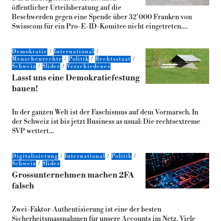
öffentlicher Urteilsberatung auf die
Beschwerden gegen eine Spende über 32’000 Franken von
Swisscom für ein Pro-E-ID-Komitee nicht eingetreten.…
Demokratie
International
Menschenrechte
Politik
Rechtsstaat
Schweiz
Slider
Verschiedenes
Lasst uns eine Demokratiefestung
bauen!
In der ganzen Welt ist der Faschismus auf dem Vormarsch. In
der Schweiz ist bis jetzt Business as usual: Die rechtsextreme
SVP wettert…
Digitalisierung
International
Politik
Schweiz
Slider
Grossunternehmen machen 2FA
falsch
Zwei-Faktor-Authentisierung ist eine der besten
Sicherheitsmassnahmen für unsere Accounts im Netz. Viele