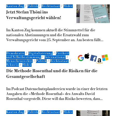
Kanton Zug
Politik
Rechtsstaat
Slider
Jetzt Stefan Thöni ins
Verwaltungsgericht wählen!
Im Kanton Zug kommen aktuell die Stimmzettel für die
nationalen Abstimmungen und die Ersatzwahl zum
Verwaltungsgericht vom 25. September an. Am besten füllt…
Demokratie
Digitalisierung
Freiheit
und Selbstbestimmung
International
Menschenrechte
Politik
Rechtsstaat
Schweiz
Slider
Die Methode Rosenthal und die Risiken für die
Gesamtgesellschaft
Im Podcast Datenschutzplaudereien wurde in einer der letzten
Ausgaben die «Methode Rosenthal» des Anwalts David
Rosenthal vorgestellt. Diese will das Risiko bewerten, dass…
Kanton Zug
Politik
Rechtsstaat
Slider