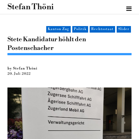
Stefan Thöni
Kanton Zug
Politik
Rechtsstaat
Slider
Stete Kandidatur höhlt den
Postenschacher
by Stefan Thöni
20. Juli 2022