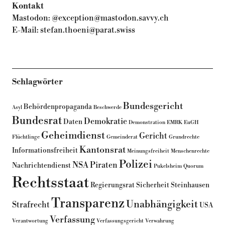
Kontakt
Mastodon:
@exception@mastodon.savvy.ch
E-Mail:
stefan.thoeni@parat.swiss
Schlagwörter
Bundesgericht
Behördenpropaganda
Asyl
Beschwerde
Bundesrat
Demokratie
Daten
Demonstration
EMRK
EuGH
Geheimdienst
Gericht
Flüchtlinge
Gemeinderat
Grundrechte
Kantonsrat
Informationsfreiheit
Meinungsfreiheit
Menschenrechte
Polizei
NSA
Piraten
Nachrichtendienst
Pukelsheim
Quorum
Rechtsstaat
Regierungsrat
Sicherheit
Steinhausen
Transparenz
Unabhängigkeit
Strafrecht
USA
Verfassung
Verantwortung
Verfassungsgericht
Verwahrung