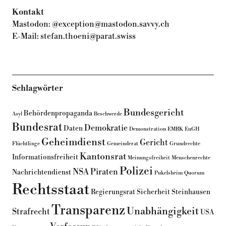
Kontakt
Mastodon:
@exception@mastodon.savvy.ch
E-Mail:
stefan.thoeni@parat.swiss
Schlagwörter
Bundesgericht
Behördenpropaganda
Asyl
Beschwerde
Bundesrat
Demokratie
Daten
Demonstration
EMRK
EuGH
Geheimdienst
Gericht
Flüchtlinge
Gemeinderat
Grundrechte
Kantonsrat
Informationsfreiheit
Meinungsfreiheit
Menschenrechte
Polizei
NSA
Piraten
Nachrichtendienst
Pukelsheim
Quorum
Rechtsstaat
Regierungsrat
Sicherheit
Steinhausen
Transparenz
Unabhängigkeit
Strafrecht
USA