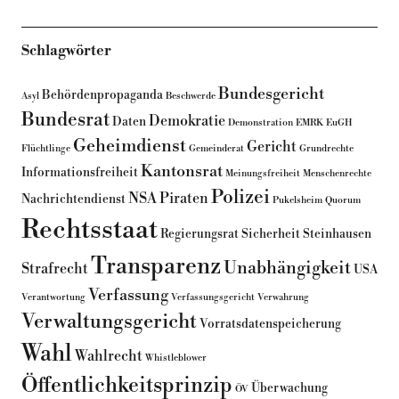
Schlagwörter
Bundesgericht
Behördenpropaganda
Asyl
Beschwerde
Bundesrat
Demokratie
Daten
Demonstration
EMRK
EuGH
Geheimdienst
Gericht
Flüchtlinge
Gemeinderat
Grundrechte
Kantonsrat
Informationsfreiheit
Meinungsfreiheit
Menschenrechte
Polizei
NSA
Piraten
Nachrichtendienst
Pukelsheim
Quorum
Rechtsstaat
Regierungsrat
Sicherheit
Steinhausen
Transparenz
Unabhängigkeit
Strafrecht
USA
Verfassung
Verantwortung
Verfassungsgericht
Verwahrung
Verwaltungsgericht
Vorratsdatenspeicherung
Wahl
Wahlrecht
Whistleblower
Öffentlichkeitsprinzip
Überwachung
ÖV