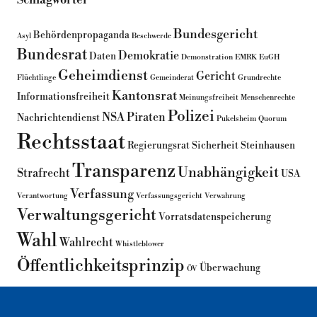
Schlagwörter
Bundesgericht
Behördenpropaganda
Asyl
Beschwerde
Bundesrat
Demokratie
Daten
Demonstration
EMRK
EuGH
Geheimdienst
Gericht
Flüchtlinge
Gemeinderat
Grundrechte
Kantonsrat
Informationsfreiheit
Meinungsfreiheit
Menschenrechte
Polizei
NSA
Piraten
Nachrichtendienst
Pukelsheim
Quorum
Rechtsstaat
Regierungsrat
Sicherheit
Steinhausen
Transparenz
Unabhängigkeit
Strafrecht
USA
Verfassung
Verantwortung
Verfassungsgericht
Verwahrung
Verwaltungsgericht
Vorratsdatenspeicherung
Wahl
Wahlrecht
Whistleblower
Öffentlichkeitsprinzip
Überwachung
ÖV