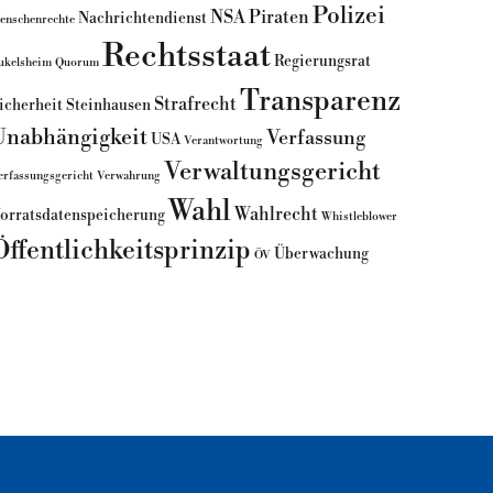
Polizei
NSA
Piraten
Nachrichtendienst
enschenrechte
Rechtsstaat
Regierungsrat
ukelsheim
Quorum
Transparenz
Strafrecht
icherheit
Steinhausen
Unabhängigkeit
Verfassung
USA
Verantwortung
Verwaltungsgericht
erfassungsgericht
Verwahrung
Wahl
Wahlrecht
orratsdatenspeicherung
Whistleblower
Öffentlichkeitsprinzip
Überwachung
ÖV