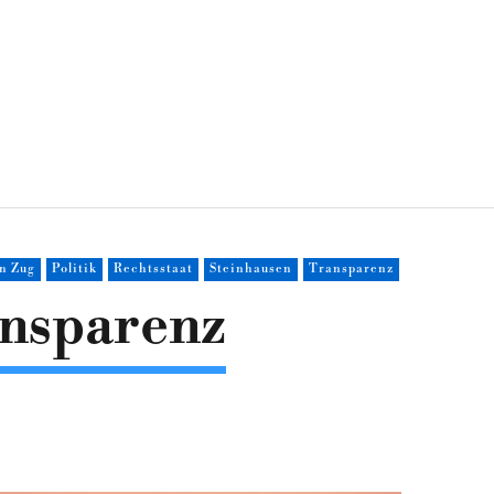
n Zug
Politik
Rechtsstaat
Steinhausen
Transparenz
ansparenz