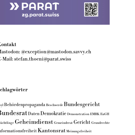
ontakt
astodon:
@exception@mastodon.savvy.ch
-Mail:
stefan.thoeni@parat.swiss
chlagwörter
Bundesgericht
Behördenpropaganda
syl
Beschwerde
Bundesrat
Demokratie
Daten
Demonstration
EMRK
EuGH
Geheimdienst
Gericht
lüchtlinge
Gemeinderat
Grundrechte
Kantonsrat
nformationsfreiheit
Meinungsfreiheit