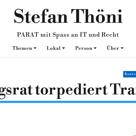
Stefan Thöni
PARAT mit Spass an IT und Recht
Themen
Lokal
Person
Über
Kanto
srat torpediert Tr