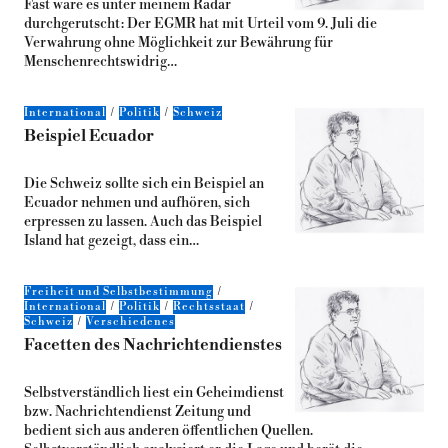
Fast wäre es unter meinem Radar
durchgerutscht: Der EGMR hat mit Urteil vom 9. Juli die
Verwahrung ohne Möglichkeit zur Bewährung für
Menschenrechtswidrig…
International
Politik
Schweiz
Beispiel Ecuador
Die Schweiz sollte sich ein Beispiel an
Ecuador nehmen und aufhören, sich
erpressen zu lassen. Auch das Beispiel
Island hat gezeigt, dass ein…
Freiheit und Selbstbestimmung
International
Politik
Rechtsstaat
Schweiz
Verschiedenes
Facetten des Nachrichtendienstes
Selbstverständlich liest ein Geheimdienst
bzw. Nachrichtendienst Zeitung und
bedient sich aus anderen öffentlichen Quellen.