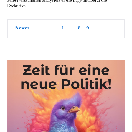
Selbstverständlich analysiert er die Lage und berät die
Exekutive.…
Newer
1
…
8
9