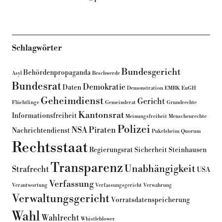
Schlagwörter
Bundesgericht
Behördenpropaganda
Asyl
Beschwerde
Bundesrat
Demokratie
Daten
Demonstration
EMRK
EuGH
Geheimdienst
Gericht
Flüchtlinge
Gemeinderat
Grundrechte
Kantonsrat
Informationsfreiheit
Meinungsfreiheit
Menschenrechte
Polizei
NSA
Piraten
Nachrichtendienst
Pukelsheim
Quorum
Rechtsstaat
Regierungsrat
Sicherheit
Steinhausen
Transparenz
Unabhängigkeit
Strafrecht
USA
Verfassung
Verantwortung
Verfassungsgericht
Verwahrung
Verwaltungsgericht
Vorratsdatenspeicherung
Wahl
Wahlrecht
Whistleblower