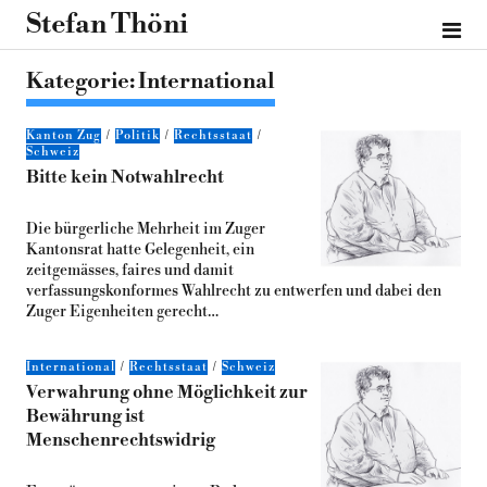
Stefan Thöni
Kategorie:
International
Kanton Zug
Politik
Rechtsstaat
Schweiz
Bitte kein Notwahlrecht
Die bürgerliche Mehrheit im Zuger
Kantonsrat hatte Gelegenheit, ein
zeitgemässes, faires und damit
verfassungskonformes Wahlrecht zu entwerfen und dabei den
Zuger Eigenheiten gerecht…
International
Rechtsstaat
Schweiz
Verwahrung ohne Möglichkeit zur
Bewährung ist
Menschenrechtswidrig