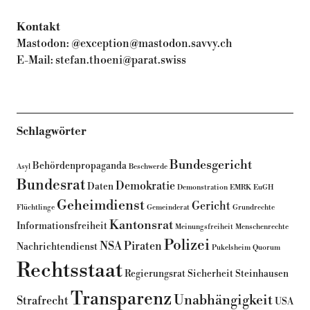
Kontakt
Mastodon:
@exception@mastodon.savvy.ch
E-Mail:
stefan.thoeni@parat.swiss
Schlagwörter
Bundesgericht
Behördenpropaganda
Asyl
Beschwerde
Bundesrat
Demokratie
Daten
Demonstration
EMRK
EuGH
Geheimdienst
Gericht
Flüchtlinge
Gemeinderat
Grundrechte
Kantonsrat
Informationsfreiheit
Meinungsfreiheit
Menschenrechte
Polizei
NSA
Piraten
Nachrichtendienst
Pukelsheim
Quorum
Rechtsstaat
Regierungsrat
Sicherheit
Steinhausen
Transparenz
Unabhängigkeit
Strafrecht
USA