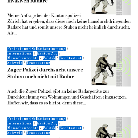
invasiven Radare
Meine Anfrage bei der Kantonspolizei
Zürich hat ergeben, dass diese noch keine hausdurchdringenden
Radare hat und somit unsere Stuben nicht heimlich durchsucht.
Als…
Freiheit und Selbstbestimmung
International
Kanton Zug
Menschenrechte
Politik
Rechtsstaat
Schweiz
Transparenz
Zuger Polizei durchsucht unsere
Stuben noch nicht mit Radar
Auch die Zuger Polizei gibt an keine Radargeräte zur
Durchleuchtung von Wohnungen und Geschäften einzusetzen.
Hoffen wir, dass es so bleibt, denn diese…
Freiheit und Selbstbestimmung
International
Kanton Zug
Menschenrechte
Politik
Rechtsstaat
Schweiz
Transparenz