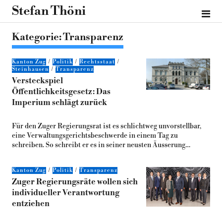
Stefan Thöni
Kategorie:
Transparenz
Kanton Zug
Politik
Rechtsstaat
Steinhausen
Transparenz
Versteckspiel
Öffentlichkeitsgesetz: Das
Imperium schlägt zurück
Für den Zuger Regierungsrat ist es schlichtweg unvorstellbar,
eine Verwaltungsgerichtsbeschwerde in einem Tag zu
schreiben. So schreibt er es in seiner neusten Äusserung…
Kanton Zug
Politik
Transparenz
Zuger Regierungsräte wollen sich
individueller Verantwortung
entziehen