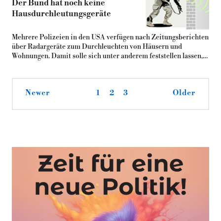
Der Bund hat noch keine
Hausdurchleutungsgeräte
Mehrere Polizeien in den USA verfügen nach Zeitungsberichten
über Radargeräte zum Durchleuchten von Häusern und
Wohnungen. Damit solle sich unter anderem feststellen lassen,…
Newer
1
2
3
Older