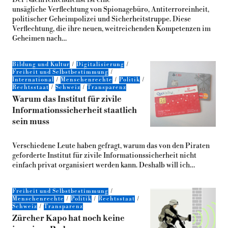
Der Nachrichtendienst ist eine
unsägliche Verflechtung von Spionagebüro, Antiterroreinheit,
politischer Geheimpolizei und Sicherheitstruppe. Diese
Verflechtung, die ihre neuen, weitreichenden Kompetenzen im
Geheimen nach…
Bildung und Kultur
Digitalisierung
Freiheit und Selbstbestimmung
International
Menschenrechte
Politik
Rechtsstaat
Schweiz
Transparenz
Warum das Institut für zivile
Informationssicherheit staatlich
sein muss
Verschiedene Leute haben gefragt, warum das von den Piraten
geforderte Institut für zivile Informationssicherheit nicht
einfach privat organisiert werden kann. Deshalb will ich…
Freiheit und Selbstbestimmung
Menschenrechte
Politik
Rechtsstaat
Schweiz
Transparenz
Zürcher Kapo hat noch keine