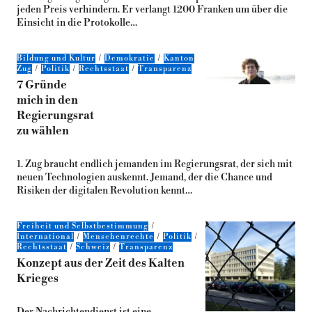
jeden Preis verhindern. Er verlangt 1200 Franken um über die
Einsicht in die Protokolle…
Bildung und Kultur
Demokratie
Kanton
Zug
Politik
Rechtsstaat
Transparenz
7 Gründe
mich in den
Regierungsrat
zu wählen
1. Zug braucht endlich jemanden im Regierungsrat, der sich mit
neuen Technologien auskennt. Jemand, der die Chance und
Risiken der digitalen Revolution kennt…
Freiheit und Selbstbestimmung
International
Menschenrechte
Politik
Rechtsstaat
Schweiz
Transparenz
Konzept aus der Zeit des Kalten
Krieges