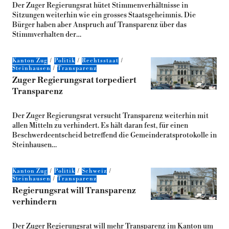
Der Zuger Regierungsrat hütet Stimmenverhältnisse in
Sitzungen weiterhin wie ein grosses Staatsgeheimnis. Die
Bürger haben aber Anspruch auf Transparenz über das
Stimmverhalten der…
Kanton Zug
Politik
Rechtsstaat
Steinhausen
Transparenz
Zuger Regierungsrat torpediert
Transparenz
Der Zuger Regierungsrat versucht Transparenz weiterhin mit
allen Mitteln zu verhindert. Es hält daran fest, für einen
Beschwerdeentscheid betreffend die Gemeinderatsprotokolle in
Steinhausen…
Kanton Zug
Politik
Schweiz
Steinhausen
Transparenz
Regierungsrat will Transparenz
verhindern
Der Zuger Regierungsrat will mehr Transparenz im Kanton um